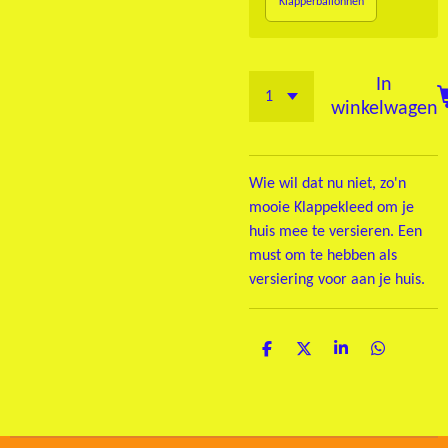
Klapperballonnen
In
winkelwagen
Wie wil dat nu niet, zo'n
mooie Klappekleed om je
huis mee te versieren. Een
must om te hebben als
versiering voor aan je huis.
D
D
S
D
e
e
h
e
l
e
a
l
e
l
r
e
n
e
n