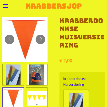
Krabbersjop
Ga
direct
naar
Krabberdo
de
nkse
hoofdinhoud
Huisversie
ring
€ 2,00
Krabberdonkse
Huiversiering